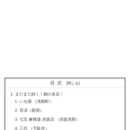
目次
まだまだ続く！鍋の名店！
いせ源 （淡路町）
百済（新宿）
七宝 麻辣湯 赤坂店 （赤坂見附）
三忠 （千駄木）