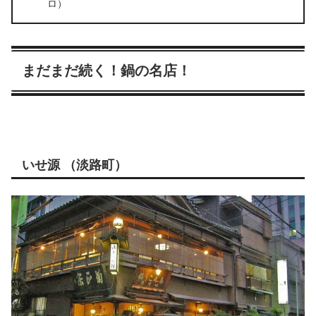
ロ）
まだまだ続く！鍋の名店！
いせ源 （淡路町）