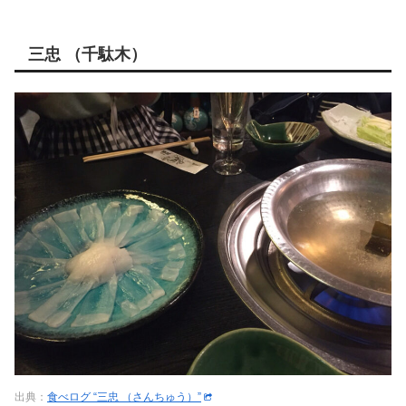
三忠 （千駄木）
出典：
食べログ “三忠 （さんちゅう）”