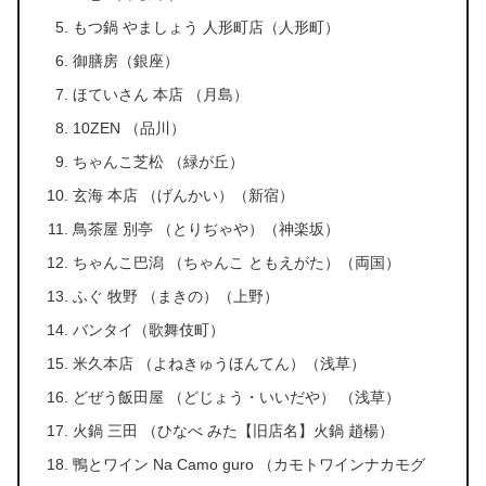
もつ鍋 やましょう 人形町店（人形町）
御膳房（銀座）
ほていさん 本店 （月島）
10ZEN （品川）
ちゃんこ芝松 （緑が丘）
玄海 本店 （げんかい）（新宿）
鳥茶屋 別亭 （とりぢゃや）（神楽坂）
ちゃんこ巴潟 （ちゃんこ ともえがた）（両国）
ふぐ 牧野 （まきの）（上野）
バンタイ（歌舞伎町）
米久本店 （よねきゅうほんてん）（浅草）
どぜう飯田屋 （どじょう・いいだや） （浅草）
火鍋 三田 （ひなべ みた【旧店名】火鍋 趙楊）
鴨とワイン Na Camo guro （カモトワインナカモグ