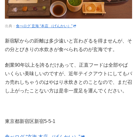
出典：
食べログ 玄海 “本店 （げんかい）”
新宿駅からの距離は多少遠いと言わざるを得ませんが、そ
の分とびきりの水炊きが食べられるのが玄海です。
創業90年以上を誇るだけあって、正直フードは全部やば
いくらい美味しいのですが、近年テイクアウトにしてもバ
カ売れしちゃうのはやはり水炊きとのことなので、まだ召
し上がったことない方は是非一度足を運んでください。
東京都新宿区新宿5-5-1
食べログ “玄海 本店 （げんかい）”