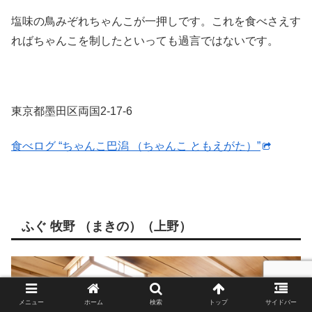
塩味の鳥みぞれちゃんこが一押しです。これを食べさえす
ればちゃんこを制したといっても過言ではないです。
東京都墨田区両国2-17-6
食べログ “ちゃんこ巴潟 （ちゃんこ ともえがた）”
ふぐ 牧野 （まきの）（上野）
メニュー
ホーム
検索
トップ
サイドバー