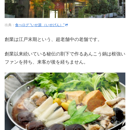
出典：
食べログ “いせ源 （いせげん）”
創業は江戸末期という、超老舗中の老舗です。
創業以来続いている秘伝の割下で作るあんこう鍋は根強い
ファンを持ち、来客が後を経ちません。