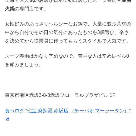
上海で大人気のお店が日本に初出店したスープ春雨＋
薬膳
火鍋
の専門店です。
女性好みのあっさりヘルシーなお鍋で、大量に並ぶ具材の
中から自分でその日の気分にあったものを3個選び、辛さ
を決めてから従業員に作ってもらうスタイルで人気です。
スープ春雨はかなり辛めなので、苦手な人は辛めレベル0
を頼みましょう。
東京都港区赤坂3-8-8赤坂フローラルプラザビル 1F
食べログ “七宝 麻辣湯 赤坂店 （チーパオ マーラータン）”