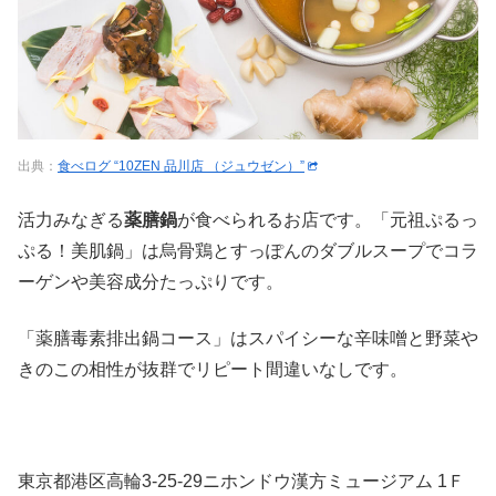
出典：
食べログ “10ZEN 品川店 （ジュウゼン）”
活力みなぎる
薬膳鍋
が食べられるお店です。「元祖ぷるっ
ぷる！美肌鍋」は烏骨鶏とすっぽんのダブルスープでコラ
ーゲンや美容成分たっぷりです。
「薬膳毒素排出鍋コース」はスパイシーな辛味噌と野菜や
きのこの相性が抜群でリピート間違いなしです。
東京都港区高輪3-25-29ニホンドウ漢方ミュージアム 1Ｆ