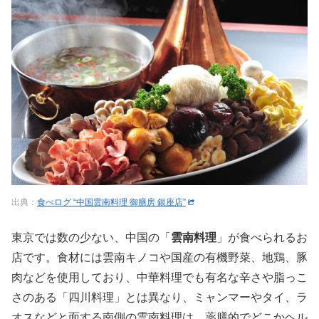
出典：
食べログ “中国雲南料理 御膳房 銀座店”
東京では数の少ない、中国の「
雲南料理
」が食べられるお
店です。食材には雲南キノコや国産の有機野菜、地鶏、豚
肉などを使用しており、中華料理でも有名な辛さや脂っこ
さのある「四川料理」とは異なり、ミャンマーやタイ、ラ
オスなどと面する南側の雲南料理は、薬膳的でどこかヘル