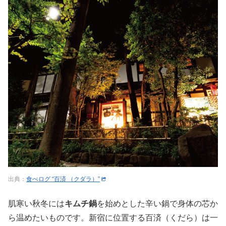
出典：
食べログ “百済 （クダラ）”
肌寒い秋冬には
キムチ鍋
を始めとした辛い鍋で身体の芯か
ら温めたいものです。新宿に位置する百済（くだら）は一