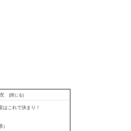
次
産はこれで決まり！
県）