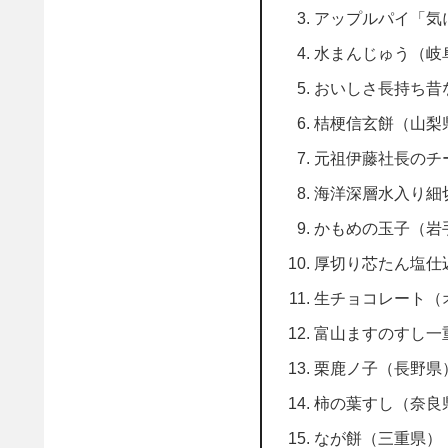
アップルパイ「気
水まんじゅう（岐
おいしさ長持ち昔
桔梗信玄餅（山梨
元祖伊藤社長のチ
海洋深層水入り細
かもめの玉子（岩
厚切り芯たん塩仕
生チョコレート（
富山ますのすし一
栗鹿ノ子（長野県
柿の葉すし（奈良
なが餅（三重県）