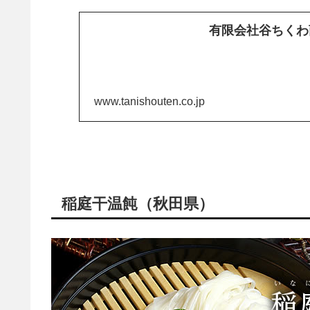
有限会社谷ちくわ
www.tanishouten.co.jp
稲庭干温飩（秋田県）