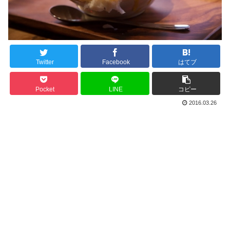
Twitter
Facebook
はてブ
Pocket
LINE
コピー
2016.03.26