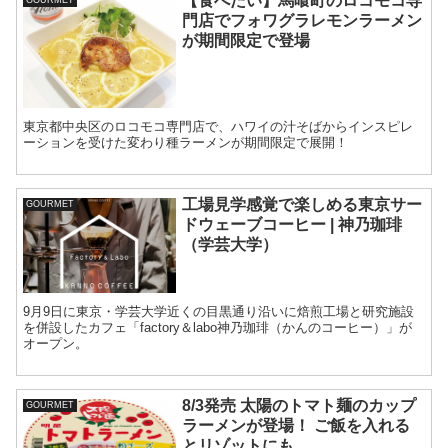
【食べたい】馬喰町のロコモコ専
門店でフォワグラレモンラーメン
が期間限定で登場
東京都中央区のロコモコ専門店で、ハワイの汁そばからインスピレ
ーションを受けた変わり種ラーメンが期間限定で展開！
工場見学感覚で楽しめる東京サー
GOURMET
ドウェーブコーヒー | 神乃珈琲
（学芸大学）
9月9日に東京・学芸大学近くの目黒通り沿いに焙煎工場と研究施設
を併設したカフェ「factory＆labo神乃珈琲（かんのコーヒー）」が
オープン。
8/3発売 太陽のトマト麺のカップ
GOURMET
ラーメンが登場！ ご飯を入れる
とリゾットにも