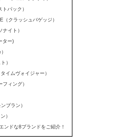
ーストパック）
GAGE（クラッシュバゲッジ）
サムソナイト）
ベーター)
カ）
スト）
ER（タイムヴォイジャー）
リーフィング）
（モンブラン）
トン）
エンドな8ブランドをご紹介！