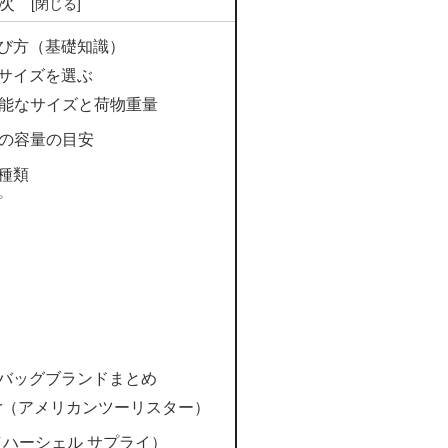
次
び方（基礎知識）
サイズを選ぶ
能なサイズと荷物重量
の容量の目安
種類
プ
バッグブランドまとめ
urister（アメリカンツーリスター）
pply（ハーシェル サプライ）