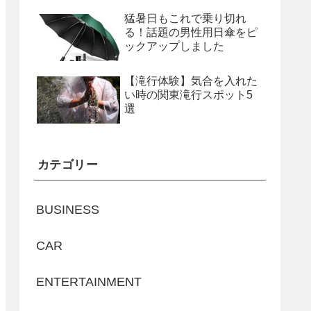
猛暑日もこれで乗り切れ
る！話題の男性用日傘をピ
ックアップしました
【滝行体験】気合を入れた
い時の関東滝行スポット5
選
カテゴリー
BUSINESS
CAR
ENTERTAINMENT