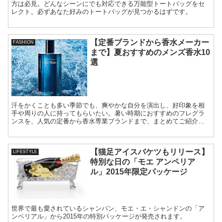
方は必見。どんなシーンにでも対応できる万能型トートバッグをセ
レクト。必ずあなた好みのトートバッグが見つかるはずです。
【定番ブランドから香水メーカー
FASHION
まで】夏おすすめのメンズ香水10
選
汗をかくことも多い季節でも、爽やかな自分を演出し、好印象を相
手や周りの人に持ってもらいたい。暑い時期におすすめのフレグラ
ンスを、人気の定番から香水専業ブランドまで、まとめてご紹介し
ていきます。
【猫足アイスバケツもリリース】
LIFESTYLE
特別な日の「モエ アンペリア
ル」2015年限定パッケージ
世界で最も愛されているシャンパン、モエ・エ・シャンドンの「ア
ンペリアル」から2015年の特別パッケージが発売されます。