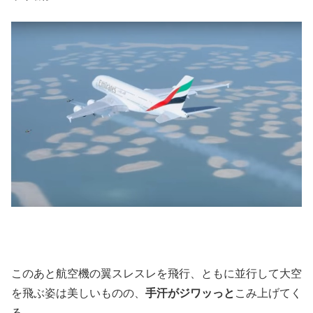
このあと航空機の翼スレスレを飛行、ともに並行して大空
を飛ぶ姿は美しいものの、
手汗がジワッっと
こみ上げてく
る…