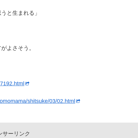
思うと生まれる」
方がよさそう。
97192.html
/comomama/shitsuke/03/02.html
ンサーリンク