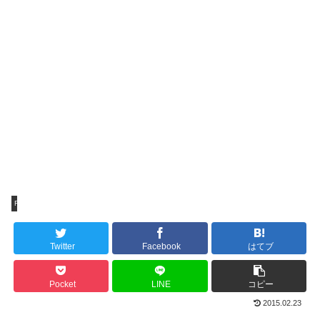
FASHION
Twitter
Facebook
はてブ
Pocket
LINE
コピー
2015.02.23