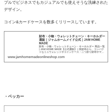
プルでビジネスでもカジュアルでも使えそうな洗練された
デザイン。
コイン&カードケースを数多くリリースしています。
財布・小物・ウォレットチェーン・キーホルダー
通販｜ジャムホームメイド公式｜JAM HOME
MADE
財布・小物・ウォレットチェーン・キーホルダー 商品一覧
| JAM HOME MADE【公式通販】 | 長財布から、コンパク
トなミニウォレットやコインケース・二つ折り財布やマネ
ークリップ多種多様な品揃え。家族や恋人といった大事な
www.jamhomemadeonlineshop.com
方へのプレゼント・贈り物としても人気です。
・ベッカー