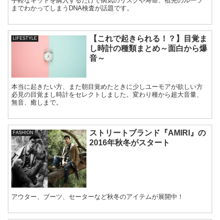
手軽なキットを購入するだけで病気のリスクや寿命、祖先のルーツ
までわかってしまうDNA検査が話題です。
【これで起きられる！？】目覚ま
LIFESTYLE
し時計の種類まとめ～面白から爆
音～
本当に起きたい方、また朝目覚めたときに少しユーモアが欲しい方
必見の目覚まし時計をセレクトしました。変わり種から超大音量、
無音、癒しまで。
ストリートブランド『AMIRI』の
FASHION
2016年秋冬がスタート
アウター、ブーツ、セーターなど秋冬のアイテムが展開中！