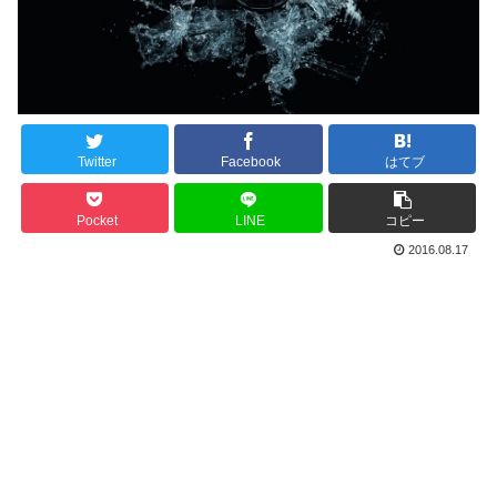
Twitter
Facebook
はてブ
Pocket
LINE
コピー
2016.08.17