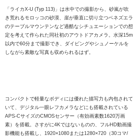
「ライカX-U (Typ 113)」は水中での撮影から、砂嵐が吹
き荒れるモロッコの砂漠、崖が垂直に切り立つベネズエラ
のテーブルマウンテンなど過酷なシチュエーションでの想
定を考えて作られた同社初のアウトドアカメラ。水深15m
以内で60分まで撮影でき、ダイビングやシュノーケルを
しながら素敵な写真も収められるはず。
コンパクトで軽量なボディには優れた描写力も内包されて
いて、デジタル一眼レフカメラなどにも搭載されている
APS-CサイズのCMOSセンサー（有効画素数1620万画
素）を搭載。さすがに4Kではないものの、フルHD動画撮
影機能も搭載し、1920×1080または1280×720（30コマ/