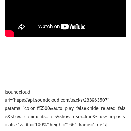
[soundcloud
url=”https://api.soundcloud.com/tracks/283963507″
params=”color=ff5500&auto_play=false&hide_related=fals
e&show_comments=true&show_user=true&show_reposts
=false” width=”100%” height=”166″ iframe=”true” /]