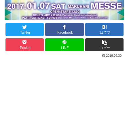
Twitter
Facebook
はてブ
Pocket
LINE
コピー
2016.09.30