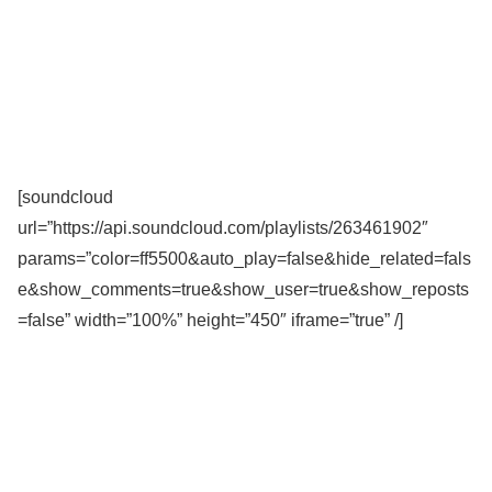
[soundcloud
url=”https://api.soundcloud.com/playlists/263461902″
params=”color=ff5500&auto_play=false&hide_related=fals
e&show_comments=true&show_user=true&show_reposts
=false” width=”100%” height=”450″ iframe=”true” /]