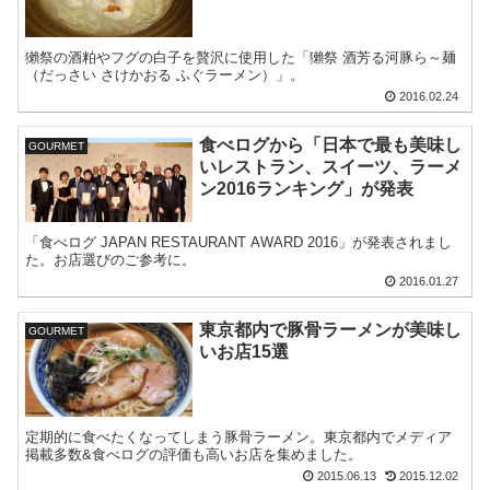
獺祭の酒粕やフグの白子を贅沢に使用した「獺祭 酒芳る河豚ら～麺
（だっさい さけかおる ふぐラーメン）」。
2016.02.24
食べログから「日本で最も美味し
GOURMET
いレストラン、スイーツ、ラーメ
ン2016ランキング」が発表
「食べログ JAPAN RESTAURANT AWARD 2016」が発表されまし
た。お店選びのご参考に。
2016.01.27
東京都内で豚骨ラーメンが美味し
GOURMET
いお店15選
定期的に食べたくなってしまう豚骨ラーメン。東京都内でメディア
掲載多数&食べログの評価も高いお店を集めました。
2015.06.13
2015.12.02