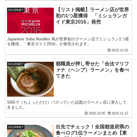
【リスト掲載】ラーメン店が世界
GOURMET
初の1つ星獲得 「ミシュランガ
イド東京2016」発売
Japanese Soba Noodles 蔦が世界初のラーメン店でミシュラン1つ星
を獲得。「東京ガイド2016」が発売されます。
2015.12.02
都職員が押し寄せた「合法マリフ
GOURMET
ァナ（ヘンプ）ラーメン」を食べ
てきた
SNSで（ちょっとだけ）バズっていた話題のラーメン店に潜入して
きました。
2015.10.05
2015.11.12
出先でチェック！全国都道府県の
GOURMET
食べログ1位ラーメンまとめ【東