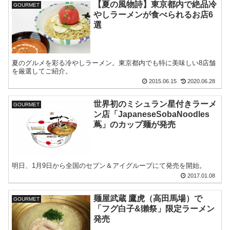
【夏の風物詩】東京都内で絶品冷
GOURMET
やしラーメンが食べられるお店6
選
夏のグルメを彩る冷やしラーメン。東京都内でも特に美味しい8店舗
を厳選してご紹介。
2015.06.15
2020.06.28
世界初のミシュラン星付きラーメ
GOURMET
ン店「JapaneseSobaNoodles
蔦」のカップ麺が発売
明日、1月9日から全国のセブン＆アイグループにて発売を開始。
2017.01.08
麺屋武蔵 鷹虎（高田馬場）で
GOURMET
「フグ白子&獺祭」限定ラーメン
発売