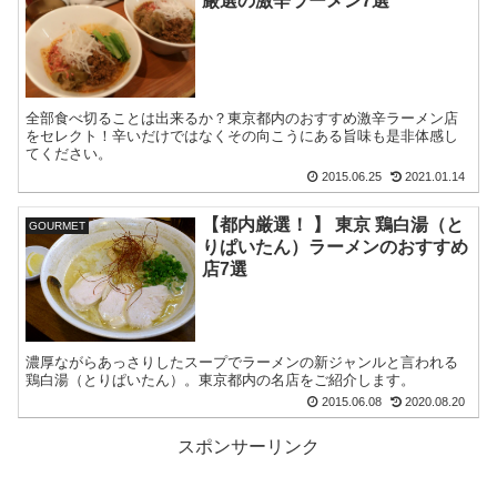
厳選の激辛ラーメン7選
全部食べ切ることは出来るか？東京都内のおすすめ激辛ラーメン店
をセレクト！辛いだけではなくその向こうにある旨味も是非体感し
てください。
2015.06.25
2021.01.14
【都内厳選！ 】 東京 鶏白湯（と
GOURMET
りぱいたん）ラーメンのおすすめ
店7選
濃厚ながらあっさりしたスープでラーメンの新ジャンルと言われる
鶏白湯（とりぱいたん）。東京都内の名店をご紹介します。
2015.06.08
2020.08.20
スポンサーリンク