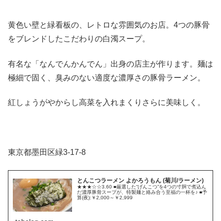
黄色い壁と緑看板の、レトロな雰囲気のお店。4つの豚骨
をブレンドしたこだわりの白濁スープ。
有名な「なんでんかんでん」出身の店主が作ります。麺は
極細で固く、臭みのない適度な濃厚さの豚骨ラーメン。
紅しょうがやからし高菜を入れまくりさらに美味しく。
東京都墨田区緑3-17-8
とんこつラーメン よかろうもん (菊川/ラーメン)
★★★☆☆3.60 ■厳選した“げんこつ”を4つの寸胴で煮込ん
だ濃厚豚骨スープが、特製麺と絡み合う至福の一杯を♪ ■予
算(夜):￥2,000～￥2,999