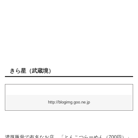
きら星（武蔵境）
http://blogimg.goo.ne.jp
濃厚豚骨で有名なお店。「とんこつらーめん（700円）」