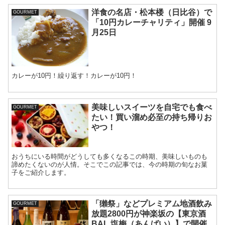
洋食の名店・松本楼（日比谷）で
GOURMET
「10円カレーチャリティ」開催 9
月25日
カレーが10円！繰り返す！カレーが10円！
美味しいスイーツを自宅でも食べ
GOURMET
たい！買い溜め必至の持ち帰りお
やつ！
おうちにいる時間がどうしても多くなるこの時期、美味しいものも
諦めたくないのが人情。そこでこの記事では、今の時期の旬なお菓
子をご紹介します。
「獺祭」などプレミアム地酒飲み
GOURMET
放題2800円が神楽坂の【東京酒
BAL 塩梅（あんばい）】で開催