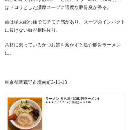
はドロリとした濃厚スープに適度な豚骨臭が香る。
麺は極太縮れ麺でモチモチ感があり、スープのインパクト
に負けない麺が相性抜群。
具材に乗っているかつお餡を溶かすと魚介豚骨ラーメン
に。
東京都武蔵野市境南町3-11-13
ラーメン きら星 (武蔵境/ラーメン)
★★★☆☆3.71 ■予算(夜):～￥999