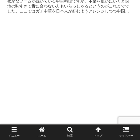
密かなブームが続いている中華料理ですが、本格を狙いにいくと現
地の味すぎて舌に合わない方もいらっしゃるというのがこれまでで
した。ここではガチ中華を日本人が好むようアレンジしつつ中国人
の方々も多く通うお店を紹介します。本格中華を美味しくいただき
ましょう！
メニュー
ホーム
検索
トップ
サイドバー