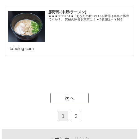
豚野郎 (中野/ラーメン)
★★★☆☆3.54 ■「あなたの食べている豚骨は本当に豚骨
ですか？」 究極の豚骨を東京に！ ■予算(夜):～￥999
tabelog.com
次へ
1
2