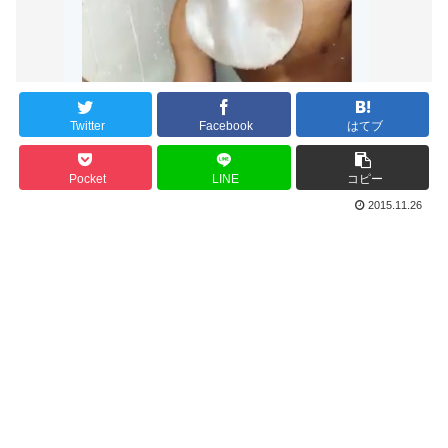
Twitter
Facebook
はてブ
Pocket
LINE
コピー
2015.11.26