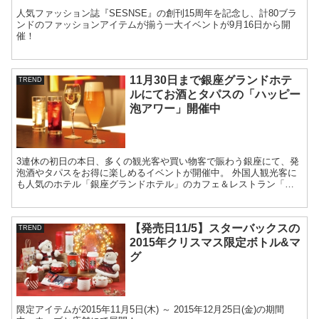
人気ファッション誌『SESNSE』の創刊15周年を記念し、計80ブラ
ンドのファッションアイテムが揃う一大イベントが9月16日から開
催！
11月30日まで銀座グランドホテ
TREND
ルにてお酒とタパスの「ハッピー
泡アワー」開催中
3連休の初日の本日、多くの観光客や買い物客で賑わう銀座にて、発
泡酒やタパスをお得に楽しめるイベントが開催中。 外国人観光客に
も人気のホテル「銀座グランドホテル」のカフェ＆レストラン「ノ
ーザンテラスダイナー トウキョウ ...
【発売日11/5】スターバックスの
TREND
2015年クリスマス限定ボトル&マ
グ
限定アイテムが2015年11月5日(木) ～ 2015年12月25日(金)の期間