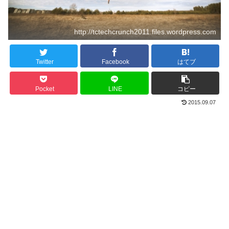
http://tctechcrunch2011.files.wordpress.com
Twitter
Facebook
はてブ
Pocket
LINE
コピー
2015.09.07