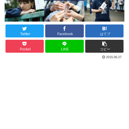
Twitter
Facebook
はてブ
Pocket
LINE
コピー
2015.06.27