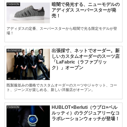
暗闇で発光する、ニューモデルの
FASHION
アディダス スーパースターが発
売！
アディダスの定番、スーパースターから暗闇で光る限定モデルが登
場！
出張採寸、ネットでオーダー。新
BUSINESS
しいカスタムオーダーのスーツ店
「LaFabric（ラファブリッ
ク）」オープン
既製服並みの価格でカスタムオーダーのスーツやジャケット、コー
ト、ジーンズが楽しめる、新しい洋服店がオープン。
HUBLOT×Berluti（ウブロ×ベル
FASHION
ルッティ）のラグジュアリーなコ
ラボレーションウォッチが登場！