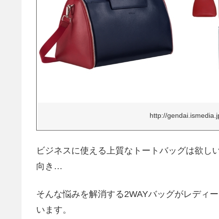
http://gendai.ismedia.j
ビジネスに使える上質なトートバッグは欲し
向き…
そんな悩みを解消する2WAYバッグがレディ
います。