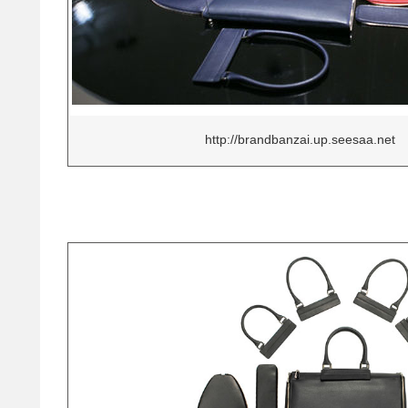
http://brandbanzai.up.seesaa.net