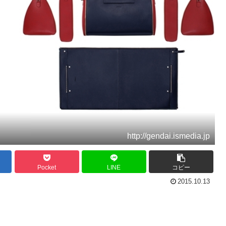
http://gendai.ismedia.jp
Pocket
LINE
コピー
2015.10.13