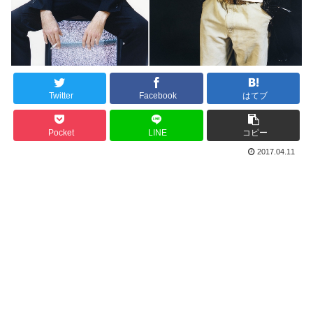
Twitter
Facebook
はてブ
Pocket
LINE
コピー
2017.04.11