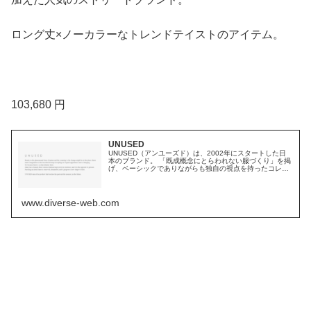
ロング丈×ノーカラーなトレンドテイストのアイテム。
103,680 円
UNUSED
UNUSED（アンユーズド）は、2002年にスタートした日
本のブランド。 「既成概念にとらわれない服づくり」を掲
げ、ベーシックでありながらも独自の視点を持ったコレク
ションを展開しています。シンプルなデザインの中に宿る
絶妙なシルエットやディテール、そして着ることで完成さ
れる余白のある表現が特徴です。 ブランド名に込められ...
www.diverse-web.com