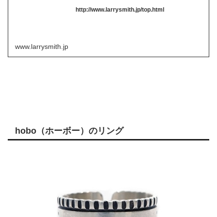
http://www.larrysmith.jp/top.html
www.larrysmith.jp
hobo（ホーボー）のリング