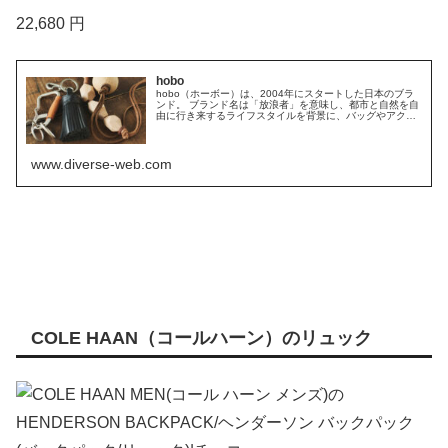
22,680 円
hobo
hobo（ホーボー）は、2004年にスタートした日本のブラ
ンド。 ブランド名は「放浪者」を意味し、都市と自然を自
由に行き来するライフスタイルを背景に、バッグやアクセ
サリーを中心としたプロダクトを展開しています。ミリタ
リーやアウトドアの要素をベースにしながら、現代的に洗
練されたデザインを組み合わせることで、日常に馴染み
つ...
www.diverse-web.com
COLE HAAN（コールハーン）のリュック