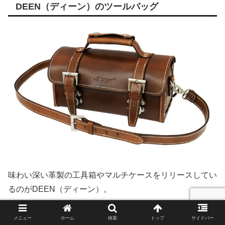
DEEN（ディーン）のツールバッグ
味わい深い革製の工具箱やマルチケースをリリースしてい
るのがDEEN（ディーン）。
車に、自宅に、長く愛用して本物のヴィンテージ感をだし
メニュー
ホーム
検索
トップ
サイドバー