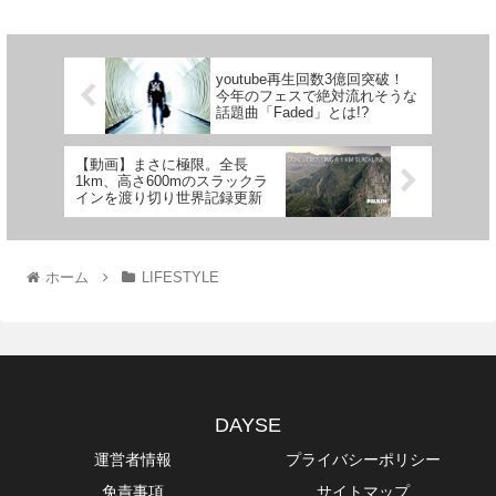
youtube再生回数3億回突破！
今年のフェスで絶対流れそうな
話題曲「Faded」とは!?
【動画】まさに極限。全長
1km、高さ600mのスラックラ
インを渡り切り世界記録更新
ホーム
LIFESTYLE
DAYSE
運営者情報
プライバシーポリシー
免責事項
サイトマップ