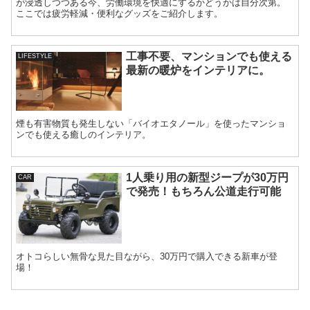
が浸透しつつある今、労働環境を快適にするかどうかは自分次第。
ここでは疲労軽減・便利なグッズをご紹介します。
工事不要、マンションでも使える
LIFESTYLE
最新の暖炉をインテリアに。
煙も有害物質も発生しない「バイオエタノール」を使ったマンショ
ンでも使える癒しのインテリア。
1人乗り用の新型ジープが30万円
CAR
で発売！もちろん公道走行可能
オトコらしい無骨な見た目ながら、30万円で購入できる新車が登
場！