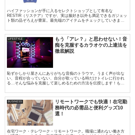
ハイファッションが手に入るセレクトショップとして有名な
RESTIR（リステア）ですが、実は服好き以外も満足できるガジェッ
ト類の品ぞろえが豊富。最先端のアイテムをチェックしていきまし
ょう。
もう「アレ？」と思わせない！音
LIFESTYLE
痴を克服するカラオケの上達法を
徹底解説
恥ずかしかり屋さんにありがちな音痴のトラウマ。うまく声が出な
い、音程が合っていない、自分が歌っている時だけトイレに行かれ
る…そんな悩みを克服して楽しめるための方法を伝授します！もっ
と歌が上手くなりたい方も。
リモートワークでも快適！在宅勤
BUSINESS
務時代の必需品と便利グッズ10
選！
在宅ワーク・テレワーク・リモートワーク。職場に通わない働き方