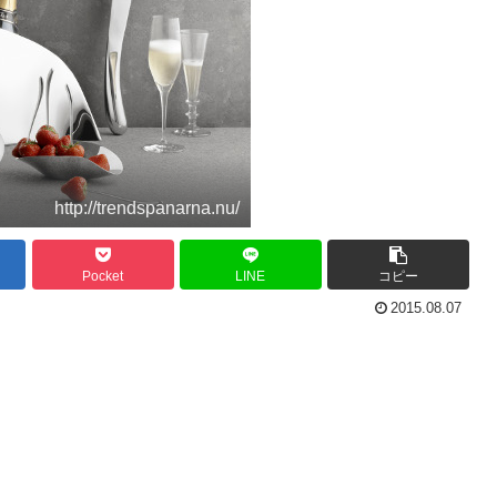
http://trendspanarna.nu/
Pocket
LINE
コピー
2015.08.07