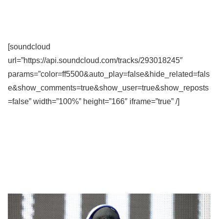
[soundcloud
url=”https://api.soundcloud.com/tracks/293018245″
params=”color=ff5500&auto_play=false&hide_related=fals
e&show_comments=true&show_user=true&show_reposts
=false” width=”100%” height=”166″ iframe=”true” /]