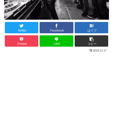
Twitter
Facebook
はてブ
Pocket
LINE
コピー
2016.11.17