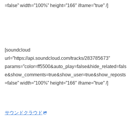
=false” width=”100%” height=”166″ iframe=”true” /]
[soundcloud
url=”https://api.soundcloud.com/tracks/283785673″
params=”color=ff5500&auto_play=false&hide_related=fals
e&show_comments=true&show_user=true&show_reposts
=false” width=”100%” height=”166″ iframe=”true” /]
サウンドクラウド