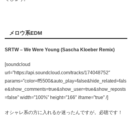
メロウ系EDM
SRTW – We Were Young (Sascha Kloeber Remix)
[soundcloud
url=”https://api.soundcloud.com/tracks/174048752″
params=”color=ff5500&auto_play=false&hide_related=fals
e&show_comments=true&show_user=true&show_reposts
=false” width=”100%” height=”166″ iframe=”true” /]
オシャレ系の方に入れるか迷ったんですが。必聴です！