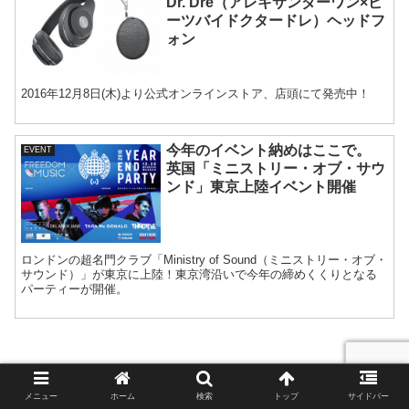
Dr. Dre（アレキサンダーワン×ビ
ーツバイドクタードレ）ヘッドフ
ォン
2016年12月8日(木)より公式オンラインストア、店頭にて発売中！
今年のイベント納めはここで。
EVENT
英国「ミニストリー・オブ・サウ
ンド」東京上陸イベント開催
ロンドンの超名門クラブ「Ministry of Sound（ミニストリー・オブ・
サウンド）」が東京に上陸！東京湾沿いで今年の締めくくりとなる
パーティーが開催。
メニュー
ホーム
検索
トップ
サイドバー