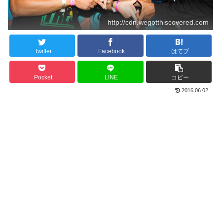
http://cdn.wegotthiscovered.com
Twitter
Facebook
はてブ
Pocket
LINE
コピー
2016.06.02