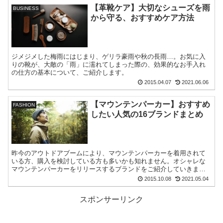
【革靴ケア】大切なシューズを雨
BUSINESS
から守る、おすすめケア方法
ジメジメした梅雨にはじまり、ゲリラ豪雨や秋の長雨…。お気に入
りの靴が、大敵の「雨」に濡れてしまった際の、効果的なお手入れ
の仕方の基本について、ご紹介します。
2015.04.07
2021.06.06
【マウンテンパーカー】おすすめ
FASHION
したい人気の16ブランドまとめ
昨今のアウトドアブームにより、マウンテンパーカーを着用されて
いる方、購入を検討している方も多いかも知れません。オシャレな
マウンテンパーカーをリリースするブランドをご紹介していきま
す。
2015.10.08
2021.05.04
スポンサーリンク