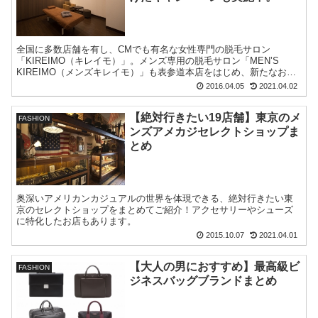
全国に多数店舗を有し、CMでも有名な女性専門の脱毛サロン
「KIREIMO（キレイモ）」。メンズ専用の脱毛サロン「MEN’S
KIREIMO（メンズキレイモ）」も表参道本店をはじめ、新たなお店
をどんどん展開しています。
2016.04.05
2021.04.02
【絶対行きたい19店舗】東京のメ
FASHION
ンズアメカジセレクトショップま
とめ
奥深いアメリカンカジュアルの世界を体現できる、絶対行きたい東
京のセレクトショップをまとめてご紹介！アクセサリーやシューズ
に特化したお店もあります。
2015.10.07
2021.04.01
【大人の男におすすめ】最高級ビ
FASHION
ジネスバッグブランドまとめ