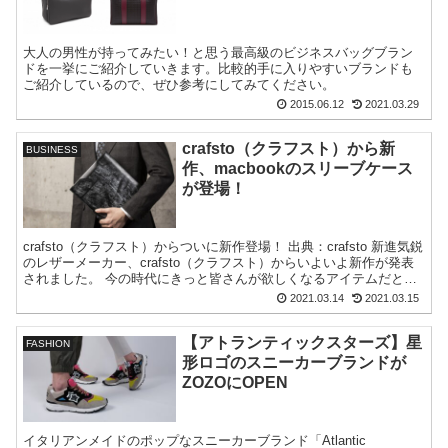
大人の男性が持ってみたい！と思う最高級のビジネスバッグブラン
ドを一挙にご紹介していきます。比較的手に入りやすいブランドも
ご紹介しているので、ぜひ参考にしてみてください。
2015.06.12
2021.03.29
crafsto（クラフスト）から新
BUSINESS
作、macbookのスリーブケース
が登場！
crafsto（クラフスト）からついに新作登場！ 出典：crafsto 新進気鋭
のレザーメーカー、crafsto（クラフスト）からいよいよ新作が発表
されました。 今の時代にきっと皆さんが欲しくなるアイテムだと思
うので、ご紹...
2021.03.14
2021.03.15
【アトランティックスターズ】星
FASHION
形ロゴのスニーカーブランドが
ZOZOにOPEN
イタリアンメイドのポップなスニーカーブランド「Atlantic