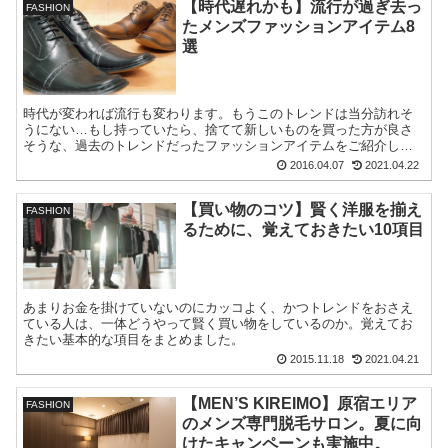
【時代遅れかも】流行が過ぎ去っ
FASHION
たメンズファッションアイテム8
選
時代が変われば流行も変わります。もうこのトレンドは当分訪れそ
うにない…もし持っていたら、捨てて新しいものを買った方が良さ
そうな、過去のトレンドだったファッションアイテムをご紹介しま
す。
2016.04.07
2021.04.22
【買い物のコツ】賢く洋服を揃え
FASHION
るために、覚えておきたい10項目
あまりお金を掛けていないのにカッコよく、かつトレンドをおさえ
ている人は、一体どうやって賢く買い物をしているのか。覚えてお
きたい基本的な項目をまとめました。
2015.11.18
2021.04.21
【MEN’S KIREIMO】原宿エリア
FASHION
のメンズ専門脱毛サロン。夏に向
けたキャンペーンも実施中。