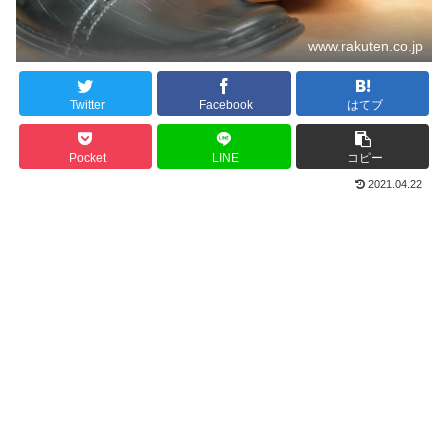
www.rakuten.co.jp
Twitter
Facebook
はてブ
Pocket
LINE
コピー
2021.04.22