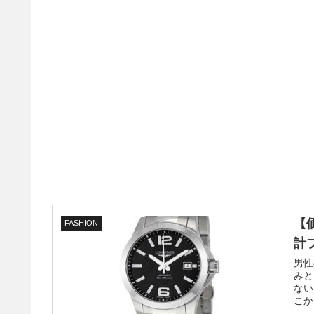
【
FASHION
計
男性
みと
ない
こか