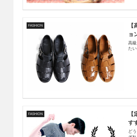
【
FASHION
ョ
高級
たい
【
FASHION
す
どう
ぞれ