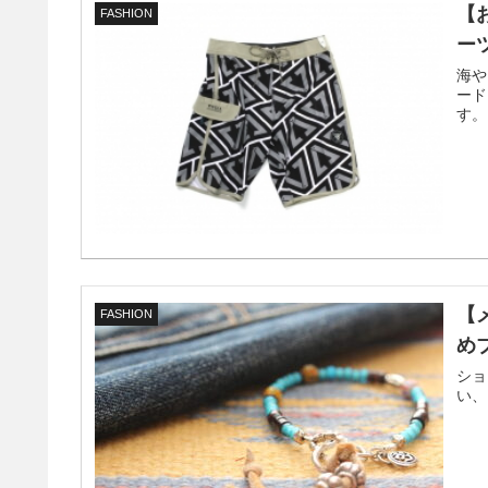
【
FASHION
ー
海や
ード
す。
【
FASHION
め
ショ
い、