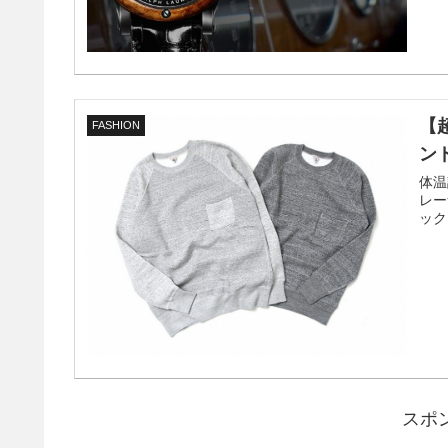
【
FASHION
ン
体温
レー
ック
スポ