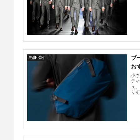
ブ
FASHION
お
小さ
ティ
ュ」
りそ