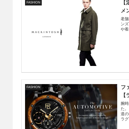
【
FASHION
メ
老舗
ンズ
や着
フ
FASHION
【
腕時
た。
道の
ラグ