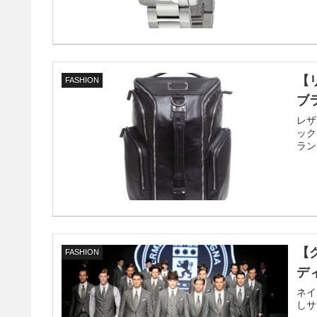
【
FASHION
ブ
レザ
ック
ラン
【
FASHION
デ
ネイ
しサ