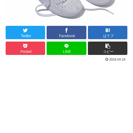
Twitter
Facebook
はてブ
Pocket
LINE
コピー
2016.04.19