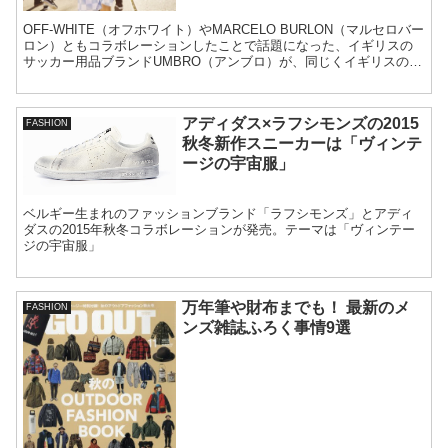
OFF-WHITE（オフホワイト）やMARCELO BURLON（マルセロバー
ロン）ともコラボレーションしたことで話題になった、イギリスの
サッカー用品ブランドUMBRO（アンブロ）が、同じくイギリスのア
パレルブランドHOUSE OF...
アディダス×ラフシモンズの2015
FASHION
秋冬新作スニーカーは「ヴィンテ
ージの宇宙服」
ベルギー生まれのファッションブランド「ラフシモンズ」とアディ
ダスの2015年秋冬コラボレーションが発売。テーマは「ヴィンテー
ジの宇宙服」
万年筆や財布までも！ 最新のメ
FASHION
ンズ雑誌ふろく事情9選