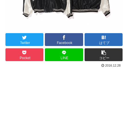
Twitter
Facebook
はてブ
Pocket
LINE
コピー
2016.12.28