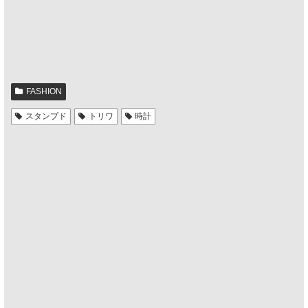
FASHION
スタンプド
トリワ
時計