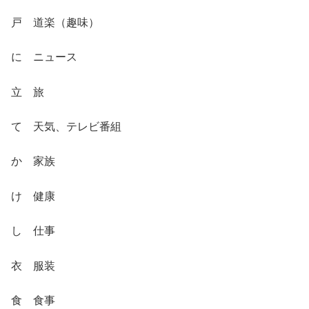
戸 道楽（趣味）
に ニュース
立 旅
て 天気、テレビ番組
か 家族
け 健康
し 仕事
衣 服装
食 食事