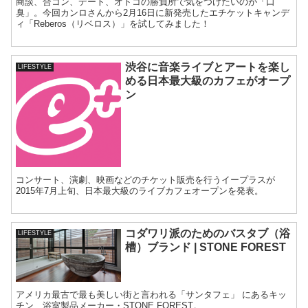
商談、合コン、デート、オトコの勝負所で気をつけたいのが「口
臭」。今回カンロさんから2月16日に新発売したエチケットキャンデ
ィ「Reberos（リベロス）」を試してみました！
渋谷に音楽ライブとアートを楽し
LIFESTYLE
める日本最大級のカフェがオープ
ン
コンサート、演劇、映画などのチケット販売を行うイープラスが
2015年7月上旬、日本最大級のライブカフェオープンを発表。
コダワリ派のためのバスタブ（浴
LIFESTYLE
槽）ブランド | STONE FOREST
アメリカ最古で最も美しい街と言われる「サンタフェ」 にあるキッ
チン、浴室製品メーカー・STONE FOREST。