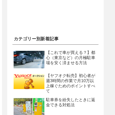
カテゴリー別新着記事
【これで車が買える？】都
心（東京など）の月極駐車
場を安く済ませる方法
【ヤフオク転売】初心者が
週3時間の作業で月10万以
上稼ぐためのポイントすべ
て
駐車券を紛失したときに返
金できる対処法