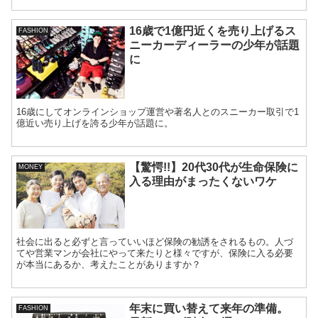
16歳で1億円近くを売り上げるス
FASHION
ニーカーディーラーの少年が話題
に
16歳にしてオンラインショップ運営や著名人とのスニーカー取引で1
億近い売り上げを誇る少年が話題に。
【驚愕!!】20代30代が生命保険に
MONEY
入る理由がまったくないワケ
社会に出ると必ずと言っていいほど保険の勧誘をされるもの。人づ
てや営業マンが会社にやって来たりと様々ですが、保険に入る必要
が本当にあるか、考えたことがありますか？
年末に買い替えて来年の準備。
FASHION