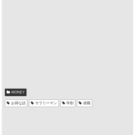
MONEY
お得な話
サラリーマン
学割
就職