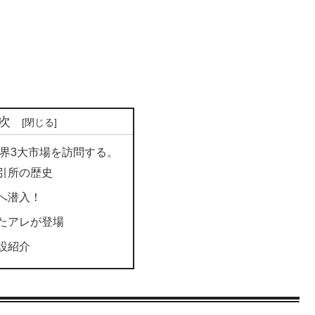
次
界3大市場を訪問する。
引所の歴史
へ潜入！
たアレが登場
設紹介