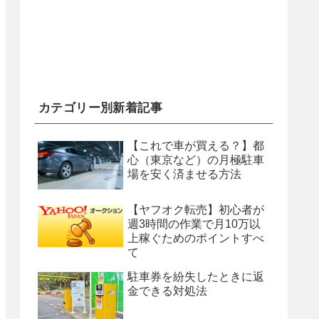
カテゴリー別新着記事
【これで車が買える？】都
心（東京など）の月極駐車
場を安く済ませる方法
【ヤフオク転売】初心者が
週3時間の作業で月10万以
上稼ぐためのポイントすべ
て
駐車券を紛失したときに返
金できる対処法