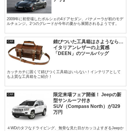
2009年に初登場したポルシェの4ドアセダン、パナメーラが初のモデ
ルチェンジ。2つのグレードが今年の夏から展開されるようです。
錆びついた工具箱はさようなら…
CAR
イタリアンレザーの上質感
「DEEN」のツールバッグ
カッチカチに固くて錆びつく工具箱はいらない！インテリアとして
も上質な工具箱をご紹介！
限定来場フェア開催！ Jeepの新
CAR
型サンルーフ付き
SUV（Compass North）が329
万円
４WDのタフなドライビング、無骨な見た目がカッコよすぎるJeepか