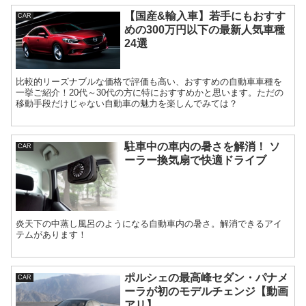
【国産&輸入車】若手にもおすす
CAR
めの300万円以下の最新人気車種
24選
比較的リーズナブルな価格で評価も高い、おすすめの自動車車種を
一挙ご紹介！20代～30代の方に特におすすめかと思います。ただの
移動手段だけじゃない自動車の魅力を楽しんでみては？
駐車中の車内の暑さを解消！ ソ
CAR
ーラー換気扇で快適ドライブ
炎天下の中蒸し風呂のようになる自動車内の暑さ。解消できるアイ
テムがあります！
ポルシェの最高峰セダン・パナメ
CAR
ーラが初のモデルチェンジ【動画
アリ】