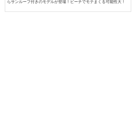
らサンルーフ付きのモデルが登場！ビーチでモテまくる可能性大！