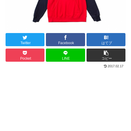
Twitter
Facebook
はてブ
Pocket
LINE
コピー
2017.02.17