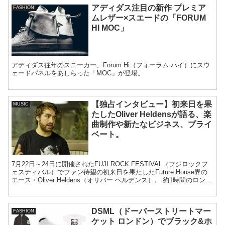
アディダス注目の新作 プレミア
FASHION
ムレザー×スエードの「FORUM
HI MOC」
アディダス往年のスニーカー、Forum Hi（フォーラム ハイ）にスウ
ェードパネルをあしらった「MOC」が登場。
【独占インタビュー】初来日を果
MUSIC
たしたOliver Heldensが語る、楽
曲制作や新たなビジネス、プライ
ベート。
7月22日～24日に開催されたFUJI ROCK FESTIVAL（フジロックフ
ェスティバル）でファン待望の初来日を果たしたFuture House界の
エース・Oliver Heldens（オリバー ヘルデンス）。 約1時間のロング
インタビューで自身の音楽に対する想い、新たなビジネス、私生活
などを語ってくれました。
DSML（ドーバーストリートマー
FASHION
ケット ロンドン）でブラック&ホ