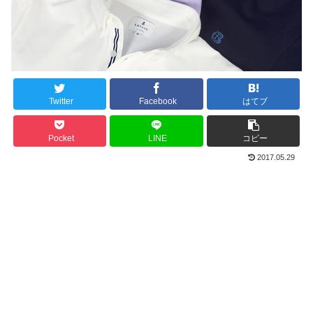
Twitter
Facebook
はてブ
Pocket
LINE
コピー
2017.05.29