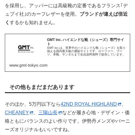
を採用し、アッパーには高級靴の定番であるフランス｢デ
ュプイ社｣のカーフレザーを使用。
ブランドが違えば倍近
く
するかも知れません。
GMT inc. ハイエンドな靴（シューズ）専門サイ
ト
GMT inc.は、世界中のハイエンドな靴（シューズ）を取り
揃える国内最大級の通販サイトです。ローファー、ブー
ツ、革靴、サンダルまで全品送料無料で提供しています。
www.gmt-tokyo.com
その他もまだまだあります
そのほか、5万円以下なら
42ND ROYAL HIGHLAND
、
CHEANEY
、
三陽山長
などが履き心地・デザイン・価
格ともにバランスのよい作りです。伊勢丹メンズやバーニ
ーズオリジナルもいいですね。