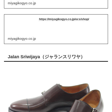
miyagikogyo.co.jp
https://miyagikogyo.co.jp/ocs/shop/
miyagikogyo.co.jp
Jalan Sriwijaya（ジャランスリワヤ）