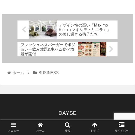
デザイン性の高い「Maximo
Riera（マキシモ・リエラ）」
の美し過ぎる椅子たち
フレッシュネスバーガーでボジ
ョレー飲み放題&生ハム食べ放
題が開催
ホーム
BUSINESS
DAYSE
運営者情報
プライバシーポリシー
免責事項
サイトマップ
メニュー
ホーム
検索
トップ
サイドバー