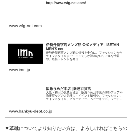
http://www.wfg-net.com/
www.wfg-net.com
伊勢丹新宿店メンズ館 公式メディア - ISETAN
MEN'S net
伊勢丹新宿店メンズ館の情報を中心に、ファッションから
ライフスタイルまで、ここでしか読めないリアルな情報
や、最新トレンドを発信
www.imn.jp
阪急うめだ本店 | 阪急百貨店
大阪・梅田の阪急百貨店、阪急うめだ本店の海外フェアや
物産展などの人気催し・イベント情報や、ファッション、
ライフスタイル、ビューティー、ベビーキッズ、フードな
どの売場の最新情報をお届け。レストラン・カフェや営業
時間、アクセス、ブランド検索など。
www.hankyu-dept.co.jp
▼革靴についてより知りたい方は、よろしければこちらの