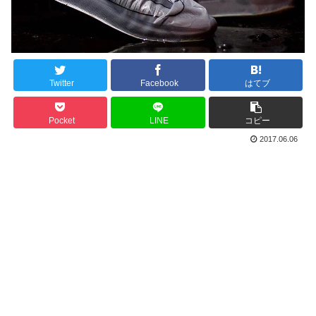
Twitter
Facebook
はてブ
Pocket
LINE
コピー
2017.06.06