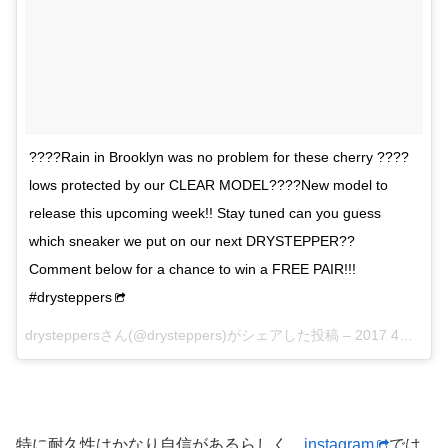
????Rain in Brooklyn was no problem for these cherry ????
lows protected by our CLEAR MODEL????New model to
release this upcoming week!! Stay tuned can you guess
which sneaker we put on our next DRYSTEPPER??
Comment below for a chance to win a FREE PAIR!!!
#drysteppers
drysteppersさん(@drysteppers)がシェアした投稿 –
2017 4月 24 9:21午前 PDT
特に耐久性はかなり自信があるらしく、
instagram
では