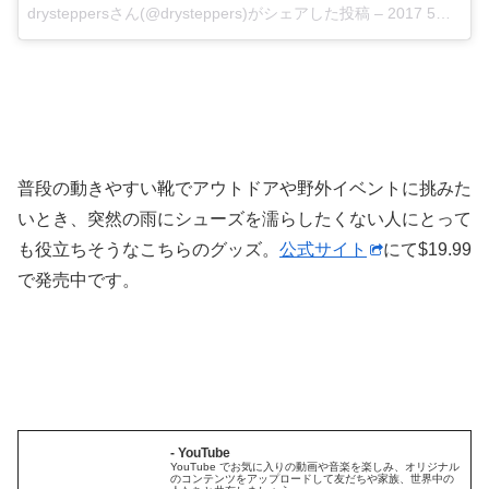
drysteppersさん(@drysteppers)がシェアした投稿 –
2017 5月 30 1:03午後 PDT
普段の動きやすい靴でアウトドアや野外イベントに挑みた
いとき、突然の雨にシューズを濡らしたくない人にとって
も役立ちそうなこちらのグッズ。
公式サイト
にて$19.99
で発売中です。
- YouTube
YouTube でお気に入りの動画や音楽を楽しみ、オリジナル
のコンテンツをアップロードして友だちや家族、世界中の