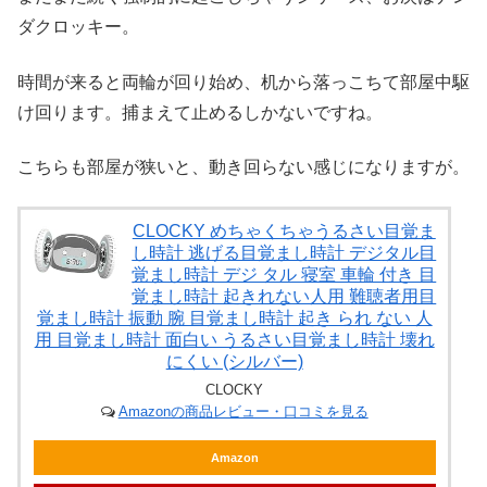
ダクロッキー。
時間が来ると両輪が回り始め、机から落っこちて部屋中駆
け回ります。捕まえて止めるしかないですね。
こちらも部屋が狭いと、動き回らない感じになりますが。
CLOCKY めちゃくちゃうるさい目覚ま
し時計 逃げる目覚まし時計 デジタル目
覚まし時計 デジ タル 寝室 車輪 付き 目
覚まし時計 起きれない人用 難聴者用目
覚まし時計 振動 腕 目覚まし時計 起き られ ない 人
用 目覚まし時計 面白い うるさい目覚まし時計 壊れ
にくい (シルバー)
CLOCKY
Amazonの商品レビュー・口コミを見る
Amazon