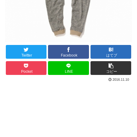
Twitter
Facebook
はてブ
Pocket
LINE
コピー
2016.11.10