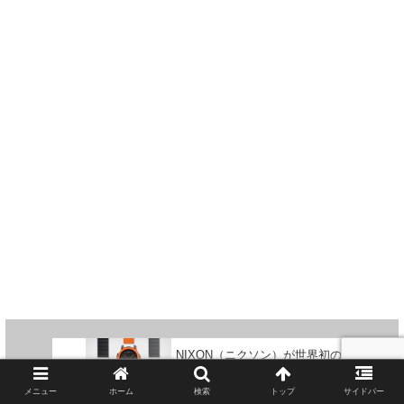
NIXON（ニクソン）が世界初の
100m防水スマートウォッチを
発表！ 年度末から発売予定
メニュー
ホーム
検索
トップ
サイドバー