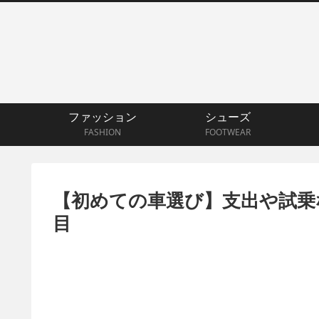
ファッション
シューズ
FASHION
FOOTWEAR
【初めての車選び】支出や試乗
目