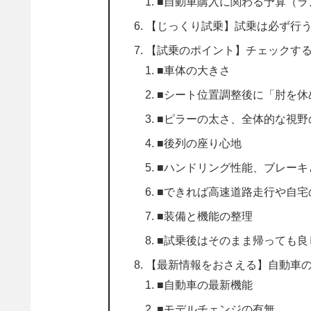
■自動車購入に関わる予算（ラ
【じっくり試乗】試乗は必ず行
【試乗のポイント】チェックす
■車体の大きさ
■シート位置調整後に「肘を休
■ピラーの太さ、全体的な視野
■後列の座り心地
■ハンドリング性能、ブレーキ
■できれば高速道路走行や自宅
■装備と機能の整理
■試乗後はそのまま帰っても良
【最新情報をおさえる】自動車
■自動車の最新機能
■モデルチェンジの有無